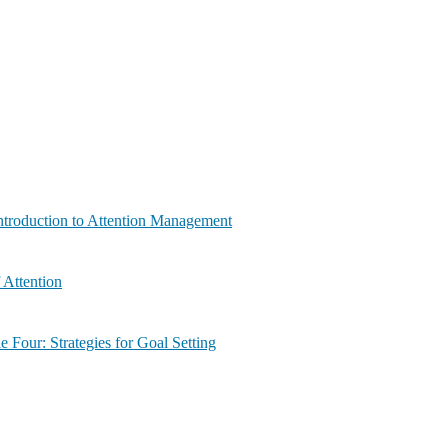
ماڈیول  | Module Two: Introduction to Attention Management
ypes of Attention
ماڈیول چار: اہداف کے تع | Module Four: Strategies for Goal Setting