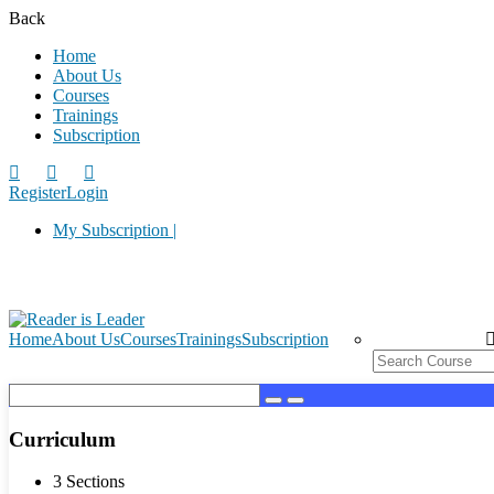
Back
Home
About Us
Courses
Trainings
Subscription
Register
Login
My Subscription |
Home
About Us
Courses
Trainings
Subscription
Curriculum
3 Sections