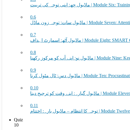
ماڈیول چھ: اپنی توجہ کی تربیت | Module
0.6
ماڈیول سات: توجہ زون ماڈل | Module Se
0.7
ماڈیول آٹھ: اسمارٹ اہداف | Module Eight: SM
0.8
ماڈیول نو: اپنے آپ کو مرکوز رکھنا 
0.9
ماڈیول دس: ٹال مٹول کرنا | Module Ten: Procrasti
0.10
ل گیارہ: اپنے وقت کو ترجیح دینا
0.11
وجہ کا انتظام – ماڈیول بارہ: اختتام
Quiz
10