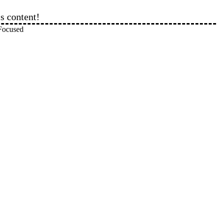
is content!
rself Focused