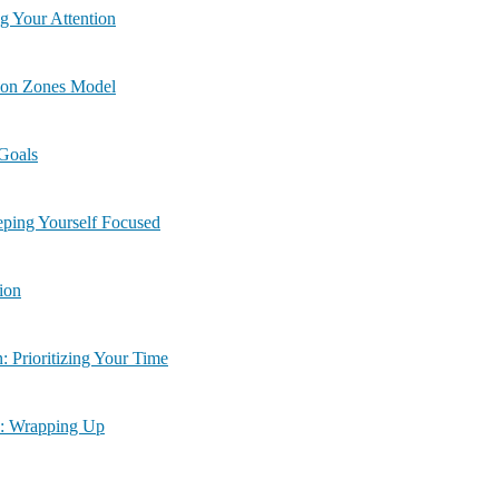
 Six: Training Your Attention
ven: Attention Zones Model
ART Goals
| Module Nine: Keeping Yourself Focused
nation
ماڈیو | Module Eleven: Prioritizing Your Time
ت | Module Twelve: Wrapping Up