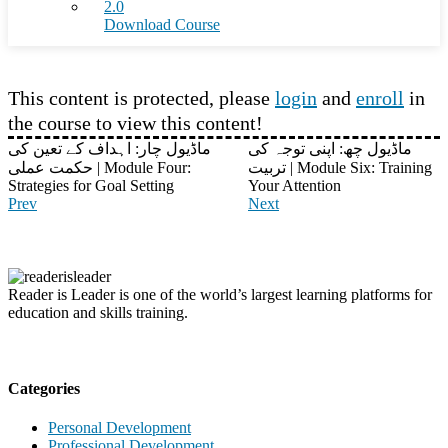
2.0
Download Course
This content is protected, please
login
and
enroll
in
the course to view this content!
ماڈیول چھ: اپنی توجہ کی
ماڈیول چار: اہداف کے تعین کی
تربیت | Module Six: Training
حکمت عملی | Module Four:
Strategies for Goal Setting
Your Attention
Prev
Next
Reader is Leader is one of the world’s largest learning platforms for
education and skills training.
Categories
Personal Development
Professional Development