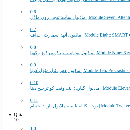
0.6
ماڈیول سات: توجہ زون ماڈل | Module Se
0.7
ماڈیول آٹھ: اسمارٹ اہداف | Module Eight: SM
0.8
ماڈیول نو: اپنے آپ کو مرکوز رکھنا 
0.9
ماڈیول دس: ٹال مٹول کرنا | Module Ten: Procrasti
0.10
ل گیارہ: اپنے وقت کو ترجیح دینا
0.11
وجہ کا انتظام – ماڈیول بارہ: اختتام
Quiz
10
1.0