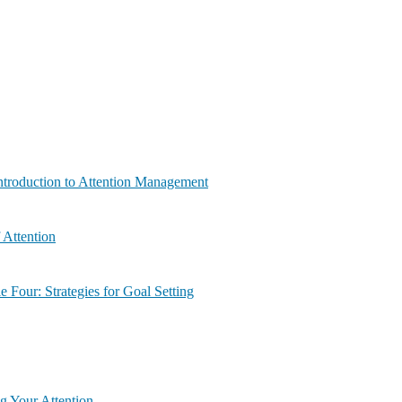
ماڈیول  | Module Two: Introduction to Attention Management
ypes of Attention
ماڈیول چار: اہداف کے تع | Module Four: Strategies for Goal Setting
 Six: Training Your Attention