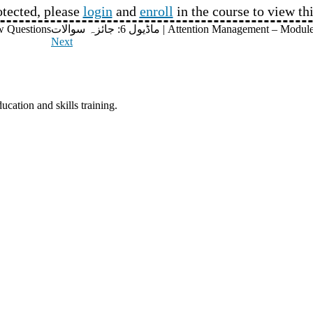
otected, please
login
and
enroll
in the course to view th
ماڈیول 6: جائزہ سوالات | Attention Management
Review Questions
Next
ucation and skills training.