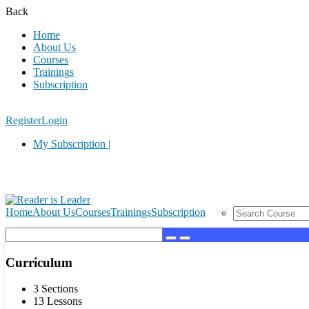
Back
Home
About Us
Courses
Trainings
Subscription
Register
Login
My Subscription |
Home
About Us
Courses
Trainings
Subscription
Curriculum
3 Sections
13 Lessons