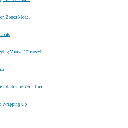
ven: Attention Zones Model
ART Goals
| Module Nine: Keeping Yourself Focused
nation
ماڈیو | Module Eleven: Prioritizing Your Time
ت | Module Twelve: Wrapping Up