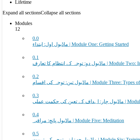
Lifetime
Expand all sections
Collapse all sections
Modules
12
0.0
ماڈیول اول: ابتداء | Module One: Getting Started
0.1
دو: توجہ کے انتظام کا تعارف
0.2
ماڈیول تین: توجہ کی اقسام | Module Three: T
0.3
ین کی حکمت عملی
0.4
ماڈیول پانچ: مراقبہ | Module Five: Meditation
0.5
ماڈیول چھ: اپنی توجہ کی تربیت | Module