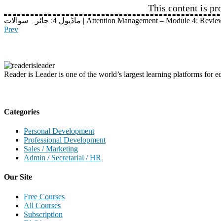
This content is pr
ماڈیول 4: جائزہ سوالات | Attention Management – Module 4: 
Prev
Reader is Leader is one of the world’s largest learning platforms for ed
Categories
Personal Development
Professional Development
Sales / Marketing
Admin / Secretarial / HR
Our Site
Free Courses
All Courses
Subscription