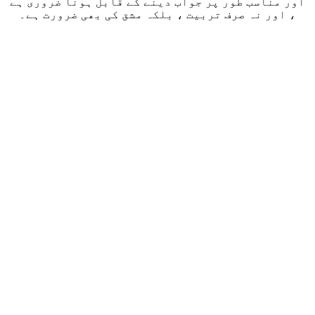
اور مناسب طور پر جواب دینے کے قابل ہونا ضروری ہے
، اور نہ صرف تربیت ، بلکہ مشق کی بھی ضرورت ہے۔
تدریسی نتائج
(Learning Outcomes)