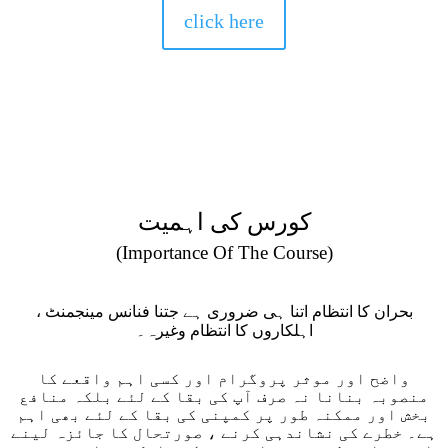
click here
کورس کی اہمیت
(Importance Of The Course)
بحران کا انتظام اتنا ہی ضروری ہے جتنا فنانس مینجمنٹ ،
اہلکاروں کا انتظام وغیرہ۔
واضح اور موثر پروگرام اور کسی اہم واقعے کا
منصوبہ بنانا نہ صرف آپ کی بقا کے لئے بلکہ منافع
بخش اور ممکنہ طور پر کمپنی کی بقا کے لئے بھی اہم
ہے۔ خطرے کی نشاندہی کرنے ، صورتحال کا جائزہ لینے