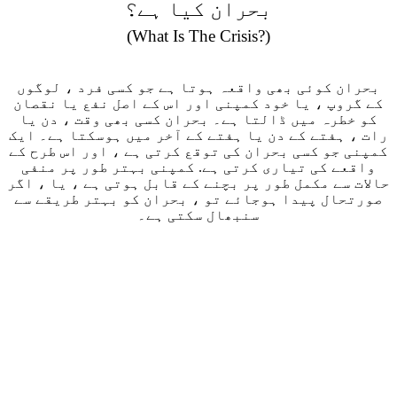
بحران کیا ہے؟
(What Is The Crisis?)
بحران کوئی بھی واقعہ ہوتا ہے جو کسی فرد ، لوگوں
کے گروپ ، یا خود کمپنی اور اس کے اصل نفع یا نقصان
کو خطرہ میں ڈالتا ہے۔ بحران کسی بھی وقت ، دن یا
رات ، ہفتے کے دن یا ہفتے کے آخر میں ہوسکتا ہے۔ ایک
کمپنی جو کسی بحران کی توقع کرتی ہے ، اور اس طرح کے
واقعے کی تیاری کرتی ہے. کمپنی بہتر طور پر منفی
حالات سے مکمل طور پر بچنے کے قابل ہوتی ہے ، یا ، اگر
صورتحال پیدا ہوجائے تو ، بحران کو بہتر طریقے سے
سنبھال سکتی ہے۔