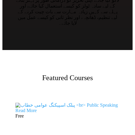
لاگو کیا جائے، اپنی تحریر کو ڈرامائی طور پر بہتر بنانے
کے لیے سادہ ٹولز کو کیسے استعمال کیا جائے، اور
پہلے سے کہیں زیادہ مہارت سے بات چیت کرنے کے
لیے تنظیم، ڈھانچہ، اور نظر ثانی کو کیسے عمل میں
لایا جائے۔
Featured Courses
Read More
Free