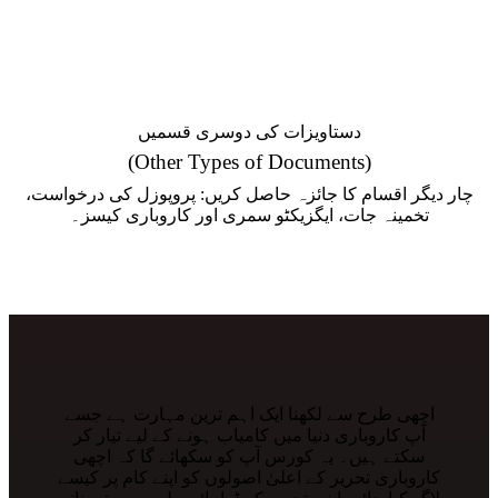
دستاویزات کی دوسری قسمیں
(Other Types of Documents)
چار دیگر اقسام کا جائزہ حاصل کریں: پروپوزل کی درخواست،
تخمینہ جات، ایگزیکٹو سمری اور کاروباری کیسز۔
اچھی طرح سے لکھنا ایک اہم ترین مہارت ہے جسے
آپ کاروباری دنیا میں کامیاب ہونے کے لیے تیار کر
سکتے ہیں۔ یہ کورس آپ کو سکھائے گا کہ اچھی
کاروباری تحریر کے اعلیٰ اصولوں کو اپنے کام پر کیسے