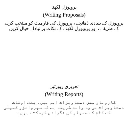
پروپوزل لکھنا
(Writing Proposals)
پروپوزل کے بنیادی ڈھانچے ، پروپوزل کی فارمیٹ کو منتخب کرنے
کے طریقے ، اور پروپوزل لکھنے کے نکات پر تبادلہ خیال کریں
تحریری رپورٹیں
(Writing Reports)
کاروبار میں دستاویزات اہم ہیں۔ بعض اوقات
دستاویزات ہی وہ واحد طریقہ ہے کہ سپروائزر کمپنی
کے کام کے معیار کی نگرانی کرسکتے ہیں۔