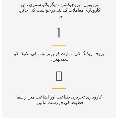
پروپوزل ، پروجیکشن ، ایگزیکٹو سمری ، اور
کاروباری معاملات کے لئے درخواست کی جائزہ
لیں۔
l
پروف ریڈنگ کی مہارت کو بہتر بنانے کی تکنیک کو
سمجھیں۔

کاروباری تحریری طباعت اور اشاعت میں رہنما
خطوط کی فہرست بنائیں۔