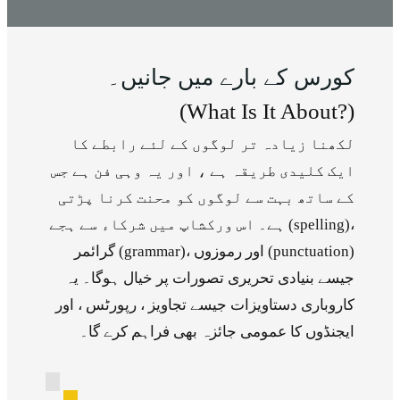
کورس کے بارے میں جانیں۔
(What Is It About?)
لکھنا زیادہ تر لوگوں کے لئے رابطے کا
ایک کلیدی طریقہ ہے ، اور یہ وہی فن ہے جس
کے ساتھ بہت سے لوگوں کو محنت کرنا پڑتی
ہے۔ اس ورکشاپ میں شرکاء سے ہجے (spelling)،
گرائمر (grammar)، اور رموزوں (punctuation)
جیسے بنیادی تحریری تصورات پر خیال ہوگا۔ یہ
کاروباری دستاویزات جیسے تجاویز ، رپورٹس ، اور
ایجنڈوں کا عمومی جائزہ بھی فراہم کرے گا۔