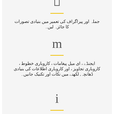

جملہ اور پیراگراف کی تعمیر میں بنیادی تصورات
کا جائزہ لیں۔
m
ایجنڈے ، ای میل پیغامات ، کاروباری خطوط ،
کاروباری تجاویز ، اور کاروباری اطلاعات کی بنیادی
ڈھانچہ, لکھنے میں نکات اور تکنیک جانیں۔
i