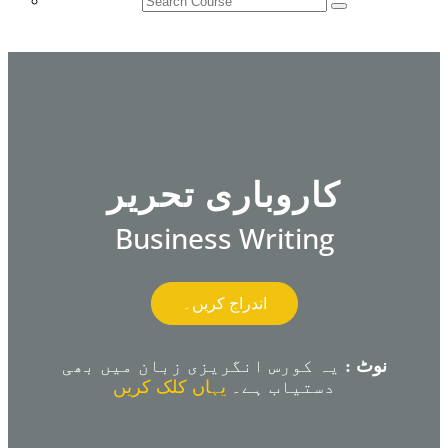
کاروباری تحریر
Business Writing
اندراج کریں۔
نوٹ :
یہ کورس انگریزی زبان میں بھی
دستیاب ہے۔
یہاں کلک کریں