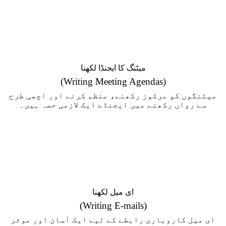
میٹنگ کا ایجنڈا لکھنا
(Writing Meeting Agendas)
میٹنگوں کو مرکوز رکھنے، منظم کرنے اور اچھی طرح
سے رواں رکھنے میں ایجنڈے ایک لازمی حصہ ہیں۔
ای میل لکھنا
(Writing E-mails)
ای میل کاروباری رابطے کے لیے ایک آسان اور موثر