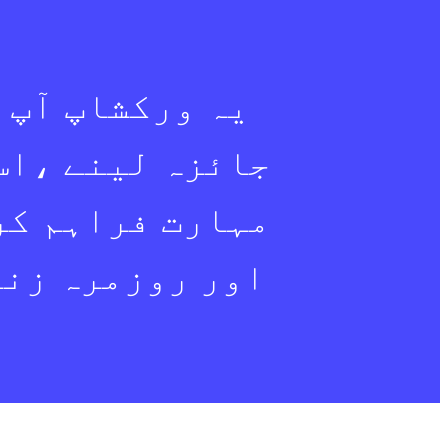
یہ ورکشاپ آپ 
جائزہ لینے ،اس
مہارت فراہم کر
اور روزمرہ زند