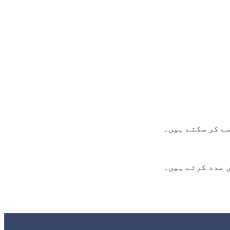
ے کر سکتے ہیں۔
 مدد کرتے ہیں۔