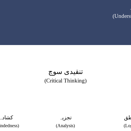
(Under
تنقیدی سوچ
(Critical Thinking)
طق
تجزیہ
کشادہ
ndedness)
(Analysis)
(Lo