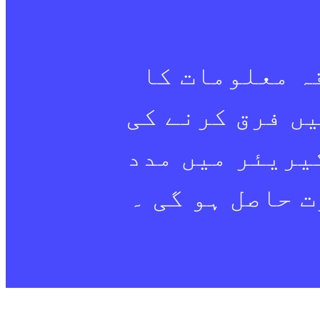
ہ معلومات کا
ں فرق کرنے کی
یریئر میں مدد
 حاصل ہو گی ۔