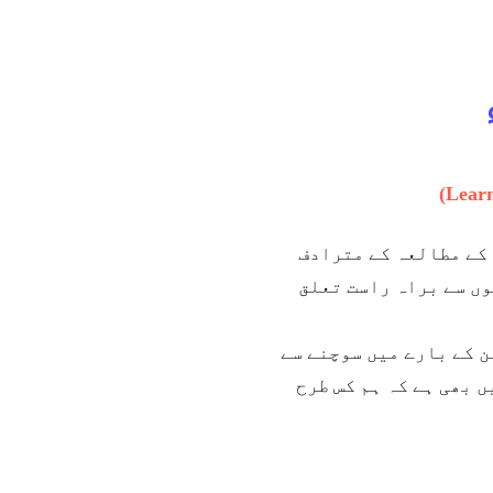
(Lear
 کے مطالعہ کے مترادف
وں سے براہ راست تعلق
 کے بارے میں سوچنے سے
 بھی ہے کہ ہم کس طرح