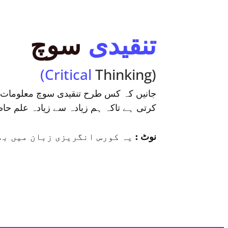
تنقیدی
سوچ
(Critical
Thinking)
جانیں کہ کس طرح تنقیدی سوچ معلومات کا
کرتی ہے تاکہ ہم زیادہ سے زیادہ علم ح
نوٹ :
یہ کورس انگریزی زبان میں بھ