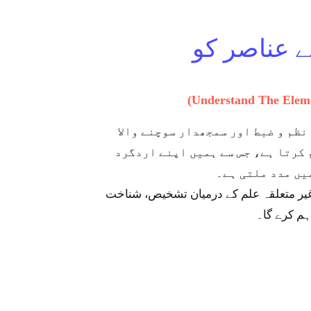
ے عناصر کو
(Understand The Elem
نظم و ضبط اور سمجھدار سوچنے والا
 کرتا ہے، جس سے ہمیں اپنے اردگرد
یں مدد ملتی ہے۔
غیر متعلقہ علم کے درمیان تشخیص، شناخت
ہم کرے گا۔