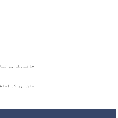
جانیں کہ ہم تما
جان لیں کہ احاط