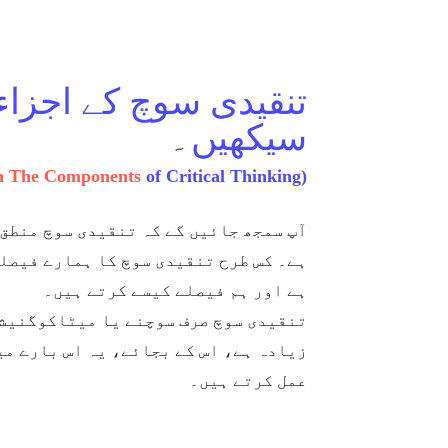
تنقیدی سوچ کے اجزاء
سیکھیں۔
n The Components
of Critical Thinking)
آپ سمجھ جائیں گے کہ تنقیدی سوچ منطق
ہے۔ کس طرح تنقیدی سوچ کا ہمارے فیصل
ہے اور ہم فیصلے کیسے کرتے ہیں۔
تنقیدی سوچ صرف سوچنے یا میٹاکوگنیشن
زیادہ ہے، اس کے بجائے، یہ اس بارے میں
عمل کرتے ہیں۔