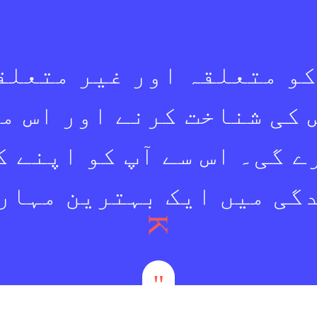
کو متعلقہ اور غیر متعلق
 کی شناخت کرنے اور اس می
ے گی۔ اس سے آپ کو اپنے ک
گی میں ایک بہترین مہارت
K
"