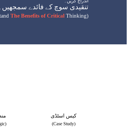
اندراج کریں۔
تنقیدی سوچ کے فائدے سمجھیں۔
stand
The Benefits of Critical
Thinking)
کیس اسٹڈی
من
gic)
(Case Study)