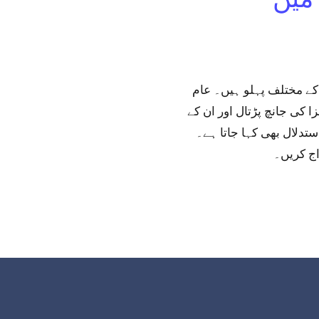
کے مختلف پہلو ہیں۔ عام
 کی جانچ پڑتال اور ان کے
ستدلال بھی کہا جاتا ہے۔
اج کریں۔